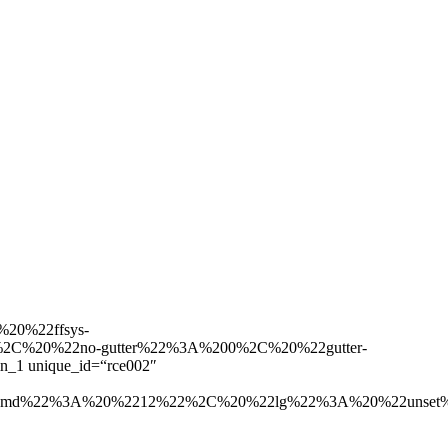
20%22ffsys-
2C%20%22no-gutter%22%3A%200%2C%20%22gutter-
 unique_id=“rce002″
d%22%3A%20%2212%22%2C%20%22lg%22%3A%20%22unset%