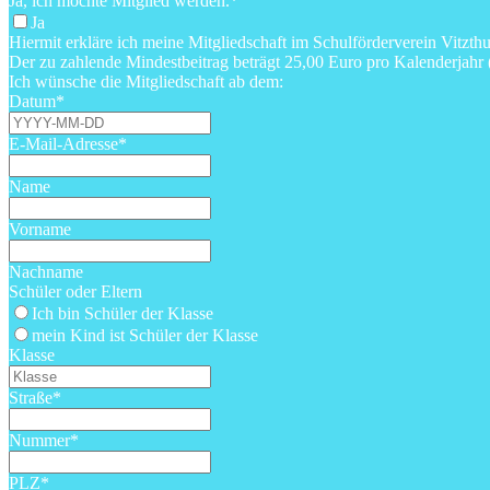
Ja, ich möchte Mitglied werden.
*
Ja
Hiermit erkläre ich meine Mitgliedschaft im Schulförderverein Vitz
Der zu zahlende Mindestbeitrag beträgt 25,00 Euro pro Kalenderjahr 
Ich wünsche die Mitgliedschaft ab dem:
Datum
*
E-Mail-Adresse
*
Name
Vorname
Nachname
Schüler oder Eltern
Ich bin Schüler der Klasse
mein Kind ist Schüler der Klasse
Klasse
Straße
*
Nummer
*
PLZ
*