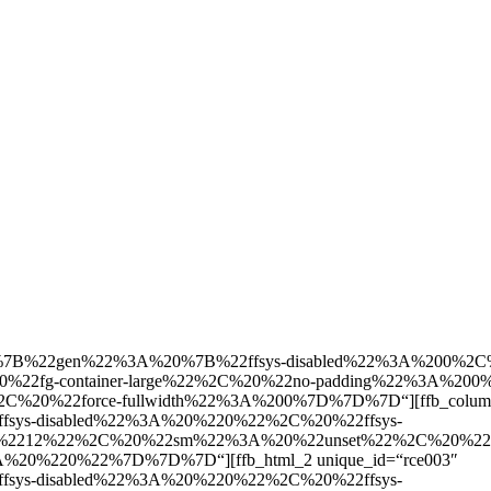
%20%7B%22gen%22%3A%20%7B%22ffsys-disabled%22%3A%200%2C%
fg-container-large%22%2C%20%22no-padding%22%3A%200%
0%22force-fullwidth%22%3A%200%7D%7D%7D“][ffb_column_1
ys-disabled%22%3A%20%220%22%2C%20%22ffsys-
2212%22%2C%20%22sm%22%3A%20%22unset%22%2C%20%22m
%20%220%22%7D%7D%7D“][ffb_html_2 unique_id=“rce003″
ys-disabled%22%3A%20%220%22%2C%20%22ffsys-