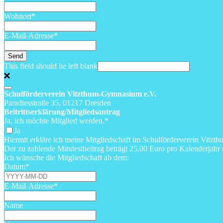
Wohnort
*
E-Mail-Adresse
*
Send
This field should be left blank
Schulförderverein Vitzthum-Gymnasium e.V.
Paradiesstraße 35, 01217 Dresden
Beitrittserklärung/Mitgliedsantrag
Ja, ich möchte Mitglied werden.
*
Ja
Hiermit erkläre ich meine Mitgliedschaft im Schulförderverein Vitz
Der zu zahlende Mindestbeitrag beträgt 25,00 Euro pro Kalenderjahr 
Ich wünsche die Mitgliedschaft ab dem:
Datum
*
E-Mail-Adresse
*
Name