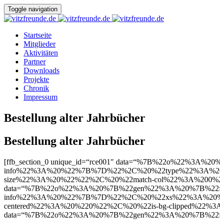
Toggle navigation
Startseite
Mitglieder
Aktivitäten
Partner
Downloads
Projekte
Chronik
Impressum
Bestellung alter Jahrbücher
Bestellung alter Jahrbücher
[ffb_section_0 unique_id=“rce001″ data=“%7B%22o%22%3A
info%22%3A%20%22%7B%7D%22%2C%20%22type%22%3A%20%22
size%22%3A%20%22%22%2C%20%22match-col%22%3A%200%2C%2
data=“%7B%22o%22%3A%20%7B%22gen%22%3A%20%7B%22ffs
info%22%3A%20%22%7B%7D%22%2C%20%22xs%22%3A%20%
centered%22%3A%20%220%22%2C%20%22is-bg-clipped%22%3A
data=“%7B%22o%22%3A%20%7B%22gen%22%3A%20%7B%22ffs