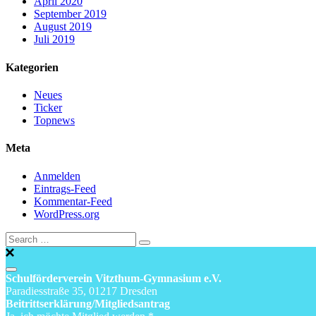
April 2020
September 2019
August 2019
Juli 2019
Kategorien
Neues
Ticker
Topnews
Meta
Anmelden
Eintrags-Feed
Kommentar-Feed
WordPress.org
Schulförderverein Vitzthum-Gymnasium e.V.
Paradiesstraße 35, 01217 Dresden
Beitrittserklärung/Mitgliedsantrag