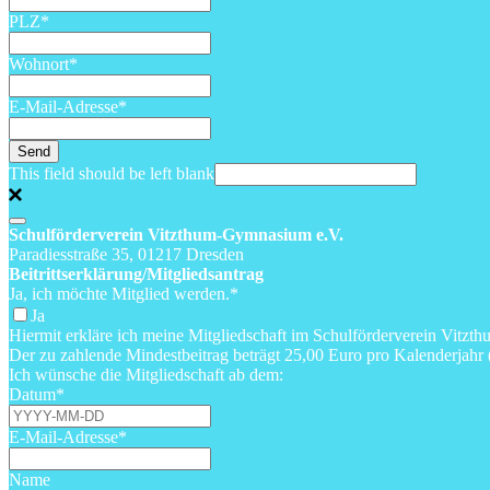
PLZ
*
Wohnort
*
E-Mail-Adresse
*
Send
This field should be left blank
Schulförderverein Vitzthum-Gymnasium e.V.
Paradiesstraße 35, 01217 Dresden
Beitrittserklärung/Mitgliedsantrag
Ja, ich möchte Mitglied werden.
*
Ja
Hiermit erkläre ich meine Mitgliedschaft im Schulförderverein Vitz
Der zu zahlende Mindestbeitrag beträgt 25,00 Euro pro Kalenderjahr 
Ich wünsche die Mitgliedschaft ab dem:
Datum
*
E-Mail-Adresse
*
Name