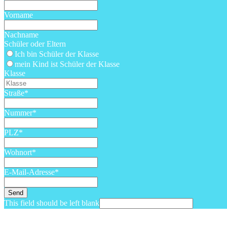
Vorname
Nachname
Schüler oder Eltern
Ich bin Schüler der Klasse
mein Kind ist Schüler der Klasse
Klasse
Straße
*
Nummer
*
PLZ
*
Wohnort
*
E-Mail-Adresse
*
Send
This field should be left blank