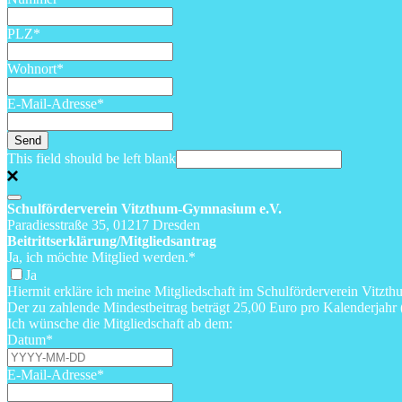
PLZ
*
Wohnort
*
E-Mail-Adresse
*
Send
This field should be left blank
Schulförderverein Vitzthum-Gymnasium e.V.
Paradiesstraße 35, 01217 Dresden
Beitrittserklärung/Mitgliedsantrag
Ja, ich möchte Mitglied werden.
*
Ja
Hiermit erkläre ich meine Mitgliedschaft im Schulförderverein Vitz
Der zu zahlende Mindestbeitrag beträgt 25,00 Euro pro Kalenderjahr 
Ich wünsche die Mitgliedschaft ab dem:
Datum
*
E-Mail-Adresse
*